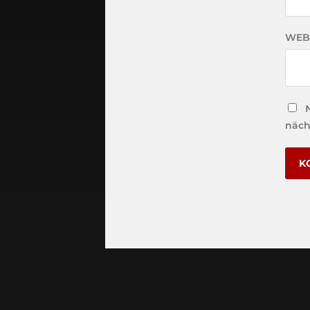
WEB
näch